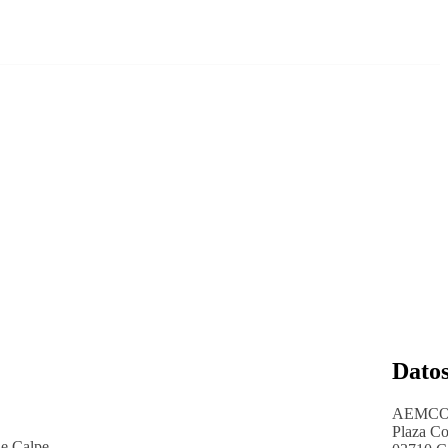
Datos
AEMCO (
Plaza Co
de Calpe