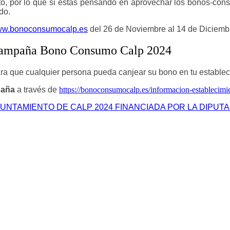
o, por lo que s
i estás pensando en aprovechar los bonos-cons
do.
www.bonoconsumocalp.es
del 26 de Noviembre al 14 de Diciem
a Campaña Bono Consumo Calp 2024
ra que cualquier persona pueda canjear su bono en tu establec
mpaña
a través de
https://bonoconsumocalp.es/informacion-establecim
TAMIENTO DE CALP 2024 FINANCIADA POR LA DIPUTAC