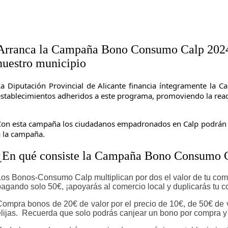
Arranca la Campaña Bono Consumo Calp 2024 di
nuestro municipio
La Diputación Provincial de Alicante financia íntegramente la
establecimientos adheridos a este programa, promoviendo la react
Con esta campaña los ciudadanos empadronados en Calp podrán sol
a la campaña.
¿En qué consiste la Campaña Bono Consumo 
Los Bonos-Consumo Calp
multiplican por dos el valor de tu co
pagando solo 50€
, ¡apoyarás al comercio local y duplicarás tu 
Compra bonos de 20€ de valor por el precio de 10€, de 50€ de v
lijas
. Recuerda que
solo podrás canjear un bono por compra y e