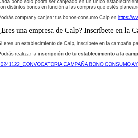
Cada bono
solo podrá ser canjeado en
un único establecimient
con distintos bonos en función a las compras que estés planean
Podrás
comprar y canjear tus bonos-consumo Calp
en
https://
¿Eres una empresa de Calp? Inscríbete en l
Si eres un establecimiento de Calp,
inscríbete en la campaña
pa
Podrás realizar la
inscripción de tu establecimiento a la ca
20241122_CONVOCATORIA CAMPAÑA BONO CONSUMO AYUN