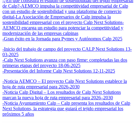
-¿En qué consistirá el estudio de sostenibilidad del tejido empresarial
de Calp?
-AEMCO impulsa la competitividad empresarial de Calp
con un estudio de sostenibilidad y una plataforma de comercio
digital
-La Asociación de Empresarios de Calp impulsa la
sostenibilidad empresarial con el proyecto Calp Next Solutions
-
AEMCO encarga un estudio para potenciar la competitividad y
modernización de las empresas calpinas
-Gran éxito en la Jornada para Pymes y Autónomos Calp 2025
-Inicio del trabajo de campo del proyecto CALP Next Solutions 13-
03-2025
-Calp Next Solutions avanza con paso firme: completadas las dos
primeras etapas del proyecto 18-06-2025
-Presentación del Informe Calp Next Solutions 12-11-2025
-Noticia AEMCO – El proyecto Calp Next Solutions establece la
hoja de ruta empresarial para 2026-2030
-Noticia Calp Digital – Los resultados de Calp Next Solutions
marcan la nueva hoja de ruta empresarial para 2026–2030
-Noticia Ayuntamiento Calp – Calp presenta los resultados de Calp
Next Solutions, la estrategia que guiará el tejido empresarial los
próximos 5 años