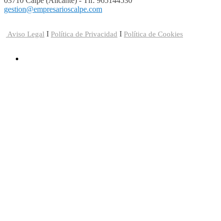
03710 Calpe (Alicante) - Tlf. 965144530
gestion@empresarioscalpe.com
I
I
Aviso Legal
Política de Privacidad
Política de Cookies