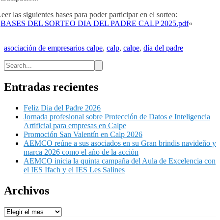
eer las siguientes bases para poder participar en el sorteo:
«
BASES DEL SORTEO DIA DEL PADRE CALP 2025.pdf
«
asociación de empresarios calpe
,
calp
,
calpe
,
día del padre
Entradas recientes
Feliz Dia del Padre 2026
Jornada profesional sobre Protección de Datos e Inteligencia
Artificial para empresas en Calpe
Promoción San Valentín en Calp 2026
AEMCO reúne a sus asociados en su Gran brindis navideño y
marca 2026 como el año de la acción
AEMCO inicia la quinta campaña del Aula de Excelencia con
el IES Ifach y el IES Les Salines
Archivos
Archivos